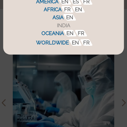
AMERICA
EN
ES
FR
AFRICA
FR
EN
ASIA
EN
INDIA
I vostri mercati
OCEANIA
EN
FR
WORLDWIDE
EN
FR