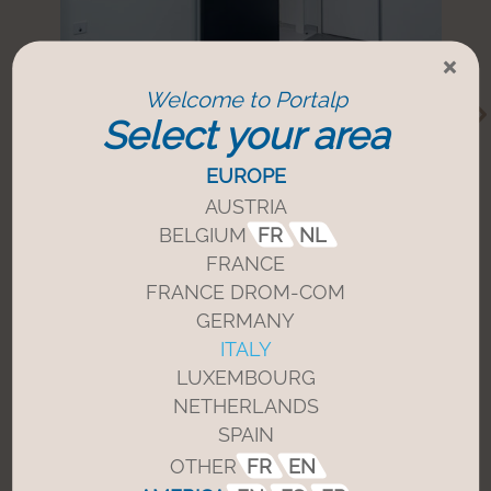
×
Welcome to Portalp
Porte a tenuta controllata
Select your area
Regola con precisione il flusso d’aria
EUROPE
per
ridurre al minimo la
contaminazione incrociata
. Ideale per
AUSTRIA
gli ambienti che richiedono un
BELGIUM
FR
NL
controllo rigoroso della pressione.
FRANCE
FRANCE DROM-COM
GERMANY
Scopra di più
ITALY
LUXEMBOURG
NETHERLANDS
SPAIN
Ci contatti
OTHER
FR
EN