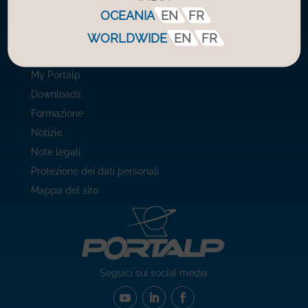
OCEANIA
EN
FR
Contatto
Extranet
WORLDWIDE
EN
FR
BIM
My Portalp
Downloads
Formazione
Notizie
Note legali
Protezione dei dati personali
Mappa del sito
Seguici sui social media