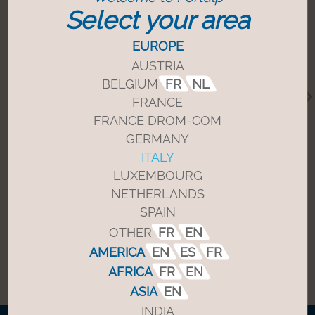
Select your area
EUROPE
AUSTRIA
BELGIUM
FR
NL
FRANCE
FRANCE DROM-COM
GERMANY
Hotel Marriott in India
ITALY
LUXEMBOURG
NETHERLANDS
Scopra di più
SPAIN
OTHER
FR
EN
AMERICA
EN
ES
FR
AFRICA
FR
EN
ASIA
EN
INDIA