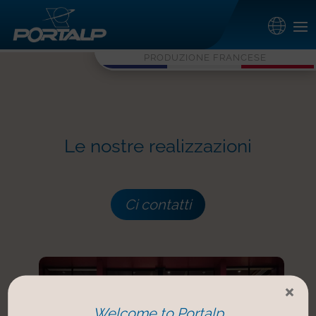
PRODUZIONE FRANCESE
Le nostre realizzazioni
Ci contatti
×
Welcome to Portalp