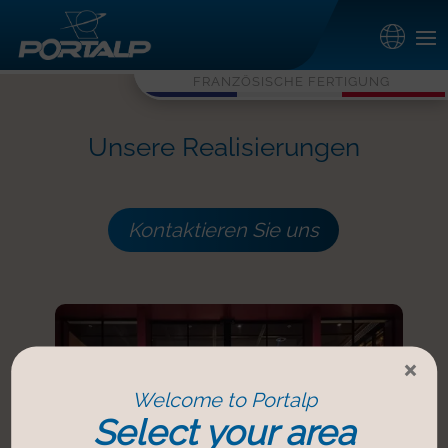
FRANZÖSISCHE FERTIGUNG
Unsere Realisierungen
Kontaktieren Sie uns
×
Welcome to Portalp
Select your area