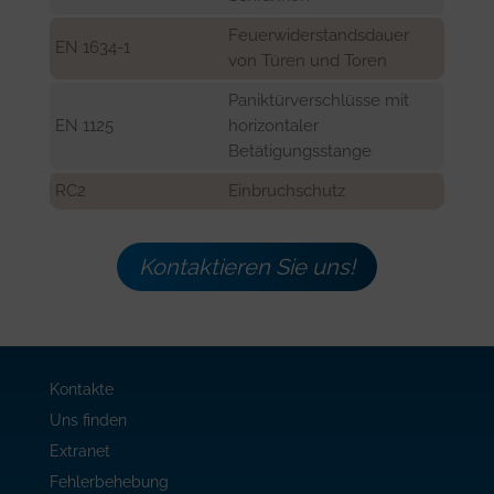
Feuerwiderstandsdauer
EN 1634-1
von Türen und Toren
Paniktürverschlüsse mit
EN 1125
horizontaler
Betätigungsstange
RC2
Einbruchschutz
Kontaktieren Sie uns!
Kontakte
Uns finden
Extranet
Fehlerbehebung