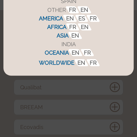
SPAIN
OTHER
FR
EN
AMERICA
EN
ES
FR
AFRICA
FR
EN
Garantierte Standards
ASIA
EN
INDIA
OCEANIA
EN
FR
WORLDWIDE
EN
FR
Origine France Garantie
Qualibat
BREEAM
Ecovadis