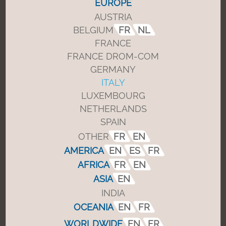
EUROPE
AUSTRIA
BELGIUM
FR
NL
FRANCE
Ci contatti
FRANCE DROM-COM
GERMANY
ITALY
LUXEMBOURG
NETHERLANDS
SPAIN
Non sapete come
scegliere la porta
OTHER
FR
EN
automatica giusta per le
AMERICA
EN
ES
FR
Sue esigenze?
AFRICA
FR
EN
ASIA
EN
Dal meccanismo di azionamento alle
INDIA
ante, senza dimenticare gli involucri,
le opzioni e i comandi, le diverse
OCEANIA
EN
FR
configurazioni, l’installazione e la
WORLDWIDE
EN
FR