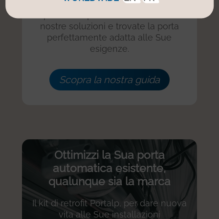
manutenzione…
Esplori i componenti essenziali delle
nostre soluzioni e trovate la porta
perfettamente adatta alle Sue
esigenze.
Scopra la nostra guida
Ottimizzi la Sua porta
automatica esistente,
qualunque sia la marca
Il kit di retrofit Portalp, per dare nuova
vita alle Sue installazioni