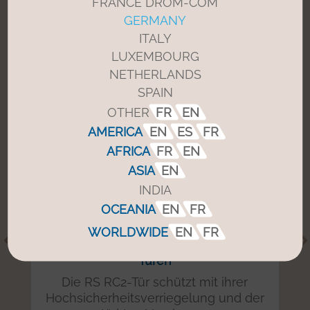
FRANCE DROM-COM
Fußgänger mit spezifischen
GERMANY
Anwendungen
ITALY
LUXEMBOURG
NETHERLANDS
SPAIN
OTHER
FR
EN
AMERICA
EN
ES
FR
AFRICA
FR
EN
ASIA
EN
INDIA
OCEANIA
EN
FR
WORLDWIDE
EN
FR
Automatische einbruchhemmende
Türen
Die RS RC2-Tür schützt mit ihrer
Hochsicherheitsverriegelung und der