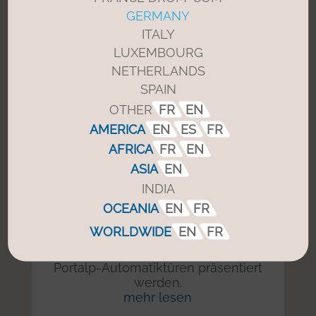
GERMANY
ITALY
LUXEMBOURG
NETHERLANDS
SPAIN
OTHER
FR
EN
AMERICA
EN
ES
FR
Portalp nimmt an der Einweihung
AFRICA
FR
EN
der neuen Fabrik seines indischen
Vertriebspartners teil
ASIA
EN
INDIA
22/01/2024
OCEANIA
EN
FR
Portalp feierte mit seinem indischen
Partner Ambica die Einweihung einer
WORLDWIDE
EN
FR
neuen Fabrik mit einem Showroom,
in dem die neuesten Innovationen für
Portalp-Automatiktüren präsentiert
werden.
mehr lesen