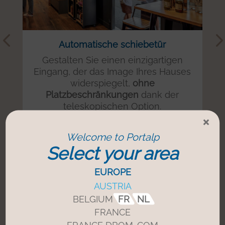
Automatische schiebetür
Gestalten Sie einen einzigartigen
Eingang, der das Image Ihres Hauses
widerspiegelt,
ohne
Platzbeschränkungen
dank der
teleskopischen Option.
×
Welcome to Portalp
Mehr dazu +
Select your area
EUROPE
AUSTRIA
BELGIUM
FR
NL
Kontaktieren Sie uns
FRANCE
FRANCE DROM-COM