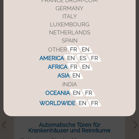
GERMANY
Automatische Schiebetüren für
ITALY
Fußgänger mit spezifischen
LUXEMBOURG
Anwendungen
NETHERLANDS
SPAIN
OTHER
FR
EN
AMERICA
EN
ES
FR
AFRICA
FR
EN
ASIA
EN
INDIA
OCEANIA
EN
FR
WORLDWIDE
EN
FR
Automatische Türen für
Krankenhäuser und Reinräume