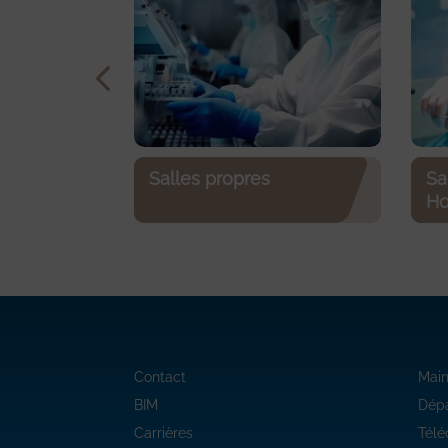
Salles propres
Sa
Ho
Contact
Mai
BIM
Dép
Carrières
Tél