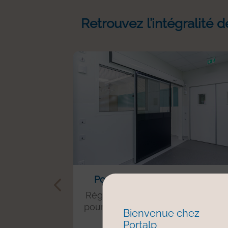
Retrouvez l’intégralité 
Porte à débit de fuite contrôlé
Régulez précisément le débit d’ai
pour
minimiser les contaminatio
Bienvenue chez
croisées
. Idéale pour les
Portalp