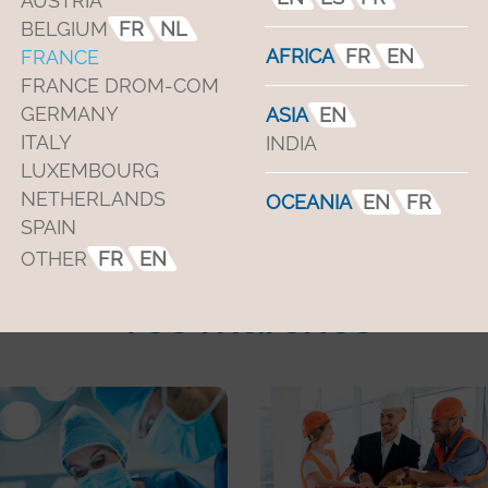
AUSTRIA
l’air
est crucial, elle
minimise les
BELGIUM
FR
NL
fuites d’air
.
AFRICA
FR
EN
FRANCE
FRANCE DROM-COM
GERMANY
ASIA
EN
En savoir +
ITALY
INDIA
LUXEMBOURG
NETHERLANDS
OCEANIA
EN
FR
SPAIN
OTHER
FR
EN
Vos marchés