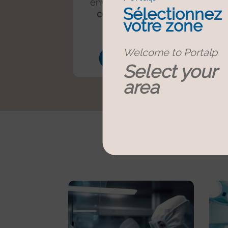
environnements nécessitant un
Sélectionnez
contrôle strict de la pression
.
votre zone
Welcome to Portalp
En savoir +
Select your
area