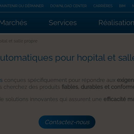
MAINTENIR OU DÉPANNER
DOWNLOAD CENTER
CARRIÈRES
BIM
Marchés
Services
Réalisatio
ital et salle propre
utomatiques pour hopital et sal
es
conçues spécifiquement pour répondre aux
exigen
us cherchez des produits
fiables, durables et conform
 solutions innovantes qui assurent une
efficacité 
Contactez-nous