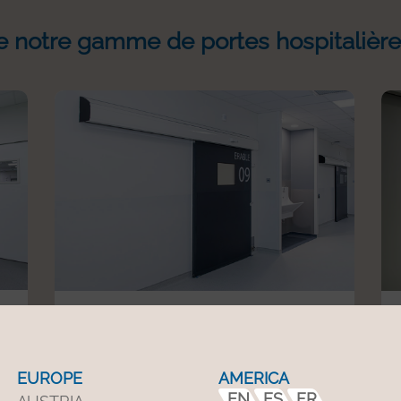
de notre gamme de portes hospitalières
Porte coulissante étanche à l'air
r
Conçue pour offrir une haute
ns
performance d’étanchéité dans les
EUROPE
AMERICA
environnements où le
contrôle de
EN
ES
FR