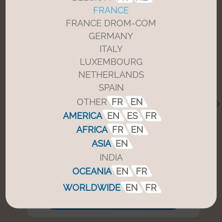
FRANCE
FRANCE DROM-COM
GERMANY
ITALY
LUXEMBOURG
NETHERLANDS
SPAIN
OTHER
FR
EN
Barrières de parking
AMERICA
EN
ES
FR
Optimisez la
gestion de vos accès
et
AFRICA
FR
EN
assurez une
sécurité accrue
avec
ASIA
EN
nos barrières automatiques de
parking grâce au contrôle des
INDIA
entrées et sorties.
OCEANIA
EN
FR
WORLDWIDE
EN
FR
En savoir +