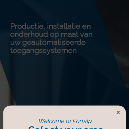
Productie, installatie en
onderhoud op maat van
uw geautomatiseerde
toegangssystemen
×
Welcome to Portalp