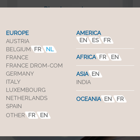
Dienst na verkoop
Onderdelen
EUROPE
AMERICA
EN
ES
FR
AUSTRIA
BELGIUM
FR
NL
AFRICA
FR
EN
FRANCE
FRANCE DROM-COM
GERMANY
ASIA
EN
ITALY
INDIA
LUXEMBOURG
NETHERLANDS
OCEANIA
EN
FR
Product training
SPAIN
OTHER
FR
EN