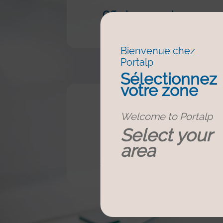
Offertes voor nieuwe
installaties
Bienvenue chez
Portalp
Sélectionnez
votre zone
Welcome to Portalp
Select your
area
Zoek een agentschap