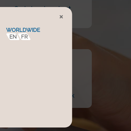
Onderhoudscontract
×
WORLDWIDE
EN
FR
Doe een ander verzoek