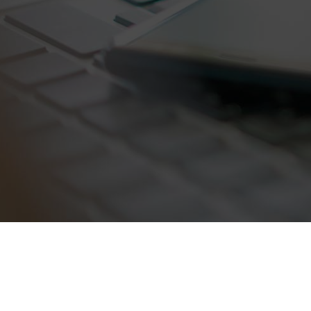
Contacten
Ond
Ons netwerk
Repa