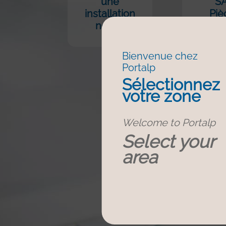
une
S
installation
Piè
neuve
déta
Bienvenue chez
Portalp
Sélectionnez
votre zone
Welcome to Portalp
Select your
area