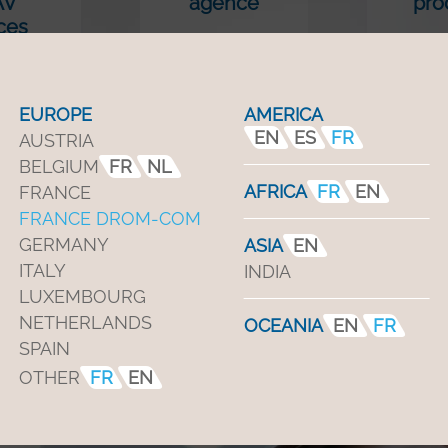
AV
agence
pro
ces
chées
EUROPE
AMERICA
EN
ES
FR
AUSTRIA
BELGIUM
FR
NL
AFRICA
FR
EN
FRANCE
FRANCE DROM-COM
GERMANY
ASIA
EN
ITALY
INDIA
LUXEMBOURG
NETHERLANDS
OCEANIA
EN
FR
SPAIN
OTHER
FR
EN