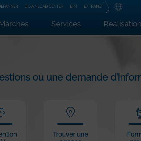
DÉPANNER
DOWNLOAD CENTER
BIM
EXTRANET
Marchés
Services
Réalisatio
estions ou une demande d’infor
ention
Trouver une
Form