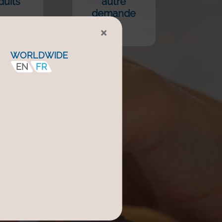
duits
autre
demande
×
WORLDWIDE
EN
FR