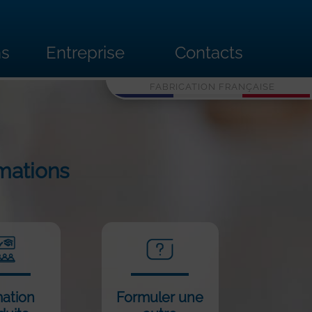
ns
Entreprise
Contacts
FABRICATION FRANÇAISE
mations
ation
Formuler une