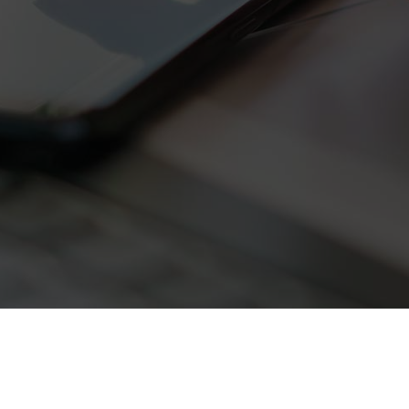
annage
Mentions légales
échargements
Protection des données