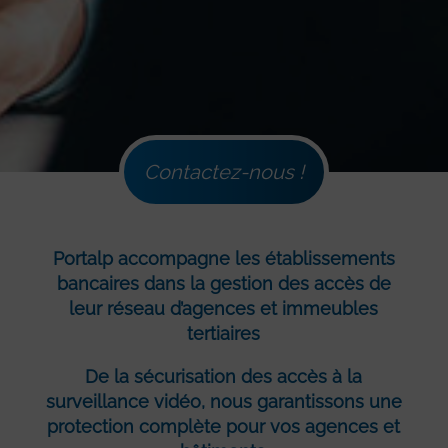
Contactez-nous !
Portalp accompagne les établissements
bancaires dans la gestion des accès de
leur réseau d’agences et immeubles
tertiaires
De la sécurisation des accès à la
surveillance vidéo, nous garantissons une
protection complète pour vos agences et