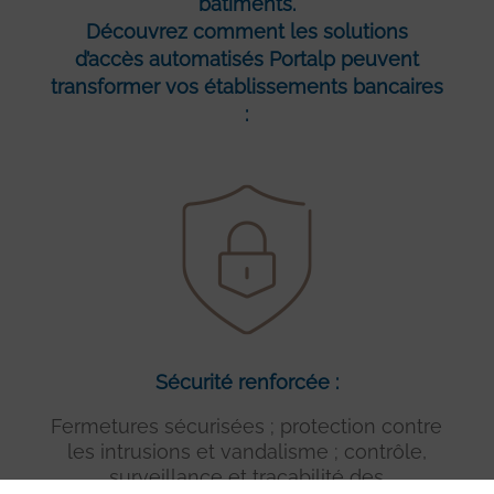
bâtiments.
Découvrez comment les solutions
d’accès automatisés Portalp peuvent
transformer vos établissements bancaires
:
Sécurité renforcée :
Fermetures sécurisées ; protection contre
les intrusions et vandalisme ; contrôle,
surveillance et traçabilité des