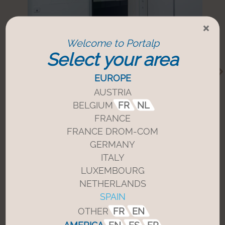
×
Welcome to Portalp
Select your area
Puerta corredera con control de aire
limitado
EUROPE
AUSTRIA
Regule con precisión el flujo de aire
para
minimizar las contaminaciones
BELGIUM
FR
NL
cruzadas
. Ideal para entornos que
FRANCE
requieren
un control estricto de la
FRANCE DROM-COM
presión
.
GERMANY
ITALY
LUXEMBOURG
Más información
NETHERLANDS
SPAIN
OTHER
FR
EN