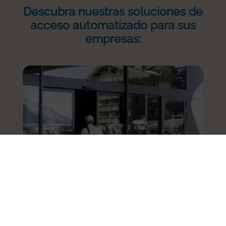
Descubra nuestras soluciones de
acceso automatizado para sus
empresas:
Puerta automática corredera o
telescópica