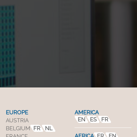
EUROPE
AMERICA
EN
ES
FR
AUSTRIA
BELGIUM
FR
NL
AFRICA
FR
EN
FRANCE