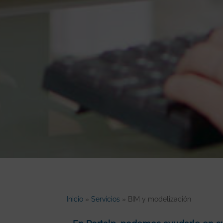
Inicio
»
Servicios
»
BIM y modelización