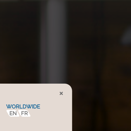
×
WORLDWIDE
EN
FR