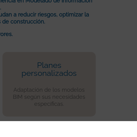
riencia en Modelado de Información
.
an a reducir riesgos, optimizar la
 de construcción.
ores.
Planes
personalizados
Adaptación de los modelos
BIM según sus necesidades
específicas.
PPTP y descargas