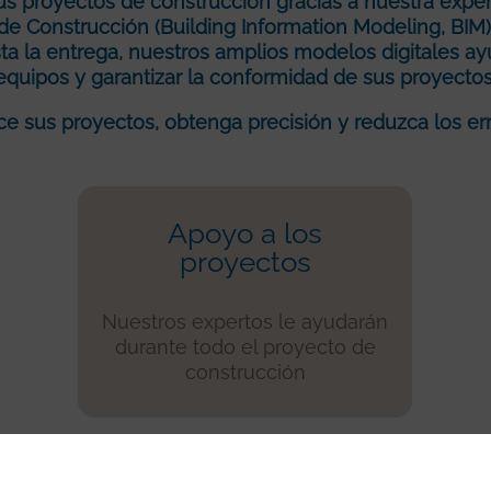
us proyectos de construcción gracias a nuestra expe
de Construcción (Building Information Modeling, BIM)
 la entrega, nuestros amplios modelos digitales ayud
equipos y garantizar la conformidad de sus proyectos
ice sus proyectos, obtenga precisión y reduzca los err
Apoyo a los
proyectos
Nuestros expertos le ayudarán
durante todo el proyecto de
construcción
Ver planos BIM