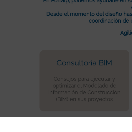
En Portalp, podemos ayudarle en s
Desde el momento del diseño hasta
coordinación de 
Agil
Consultoría BIM
Consejos para ejecutar y
optimizar el Modelado de
Información de Construcción
(BIM) en sus proyectos
Arquitectos y contratistas