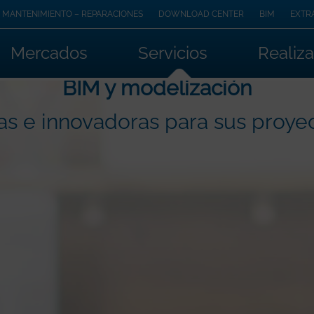
MANTENIMIENTO – REPARACIONES
DOWNLOAD CENTER
BIM
EXTR
Mercados
Servicios
Realiz
BIM y modelización
s e innovadoras para sus proye