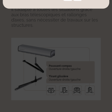
Il s’adapte à toutes les situations grâce
aux bras télescopiques et rallonges
d’axes, sans nécessiter de travaux sur les
structures.