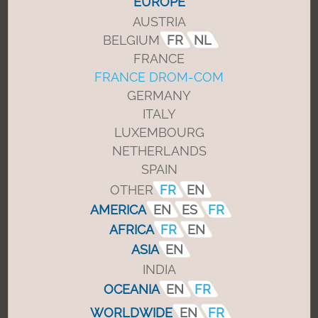
EUROPE
AUSTRIA
Configurations
BELGIUM
FR
NL
FRANCE
FRANCE DROM-COM
Un seul opérateur pour une multitude
d’applications
GERMANY
ITALY
Sa flexibilité permet de nombreuses
LUXEMBOURG
configurations :
NETHERLANDS
Version bras poussant à compas,
SPAIN
ouverture droite/gauche.
OTHER
FR
EN
Version bras tirant à glissière, ouverture
AMERICA
EN
ES
FR
droite/gauche.
AFRICA
FR
EN
Version coupe-feu bras poussant, force
ASIA
EN
EN3 à EN6 selon la norme NFS 61937-
INDIA
1-2.
OCEANIA
EN
FR
Fonctionnement maître-esclave sur
porte double.
WORLDWIDE
EN
FR