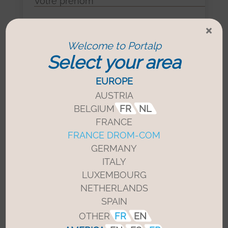
Email*
×
Welcome to Portalp
Select your area
Téléphone*
EUROPE
AUSTRIA
Pays*
BELGIUM
FR
NL
FRANCE
FRANCE DROM-COM
GERMANY
Adresse*
ITALY
LUXEMBOURG
NETHERLANDS
Code postal
SPAIN
OTHER
FR
EN
Ville