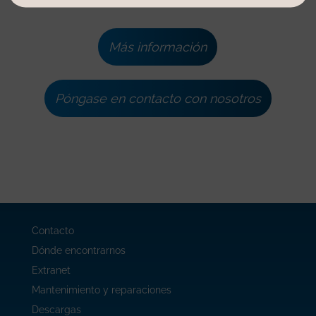
Más información
Póngase en contacto con nosotros
Contacto
Dónde encontrarnos
Extranet
Mantenimiento y reparaciones
Descargas