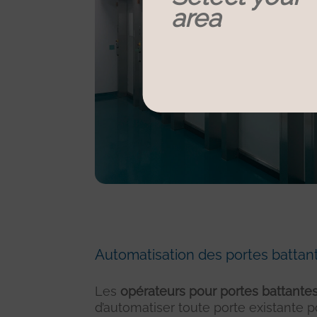
area
Automatisation des portes battan
Les
opérateurs pour portes battante
d’automatiser toute porte existante po