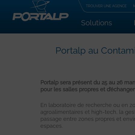
TROUVER UNE AGENCE
Solutions
Portalp au Contami
Portalp sera présent du 25 au 26 ma
pour les salles propres et d’échange
En laboratoire de recherche ou en z
agroalimentaires et high-tech, la ge
passage entre zones propres et envir
espaces.