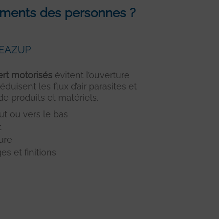
cements des personnes ?
t EAZUP
ert motorisés
évitent l’ouverture
duisent les flux d’air parasites et
e produits et matériels.
ut ou vers le bas
t
ure
es et finitions