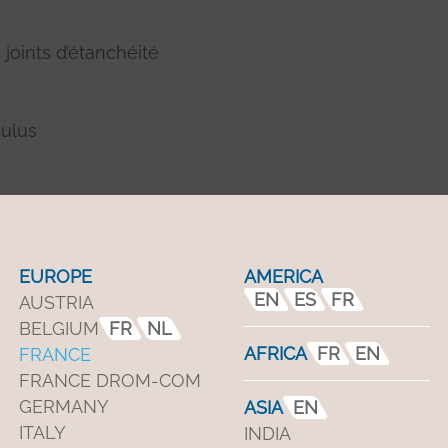
joints d’étanchéité
culus
EUROPE
AMERICA
EN
ES
FR
AUSTRIA
BELGIUM
FR
NL
AFRICA
FR
EN
FRANCE
Portes à enroulemen
FRANCE DROM-COM
GERMANY
ASIA
EN
Les
portes souples ét
ITALY
INDIA
les temps d’ouverture 