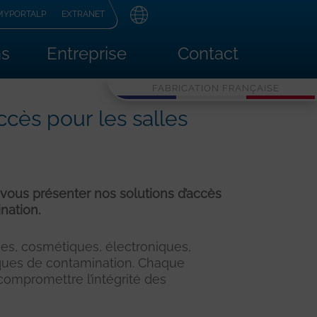
MYPORTALP
EXTRANET
ns
Entreprise
Contact
FABRICATION FRANÇAISE
cès pour les salles
vous présenter nos solutions d’accès
nation.
es, cosmétiques, électroniques,
isques de contamination. Chaque
compromettre l’intégrité des