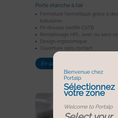
Porte étanche à l’air
Fermeture hermétique grâce à des 
tubulaires
PV d’essais certifié CSTB
Remplissage HPL, avec ou sans o
Design ergonomique
Ouverture sans contact
En savoir plus
Bienvenue chez
Portalp
Sélectionnez
votre zone
Welcome to Portalp
Select your