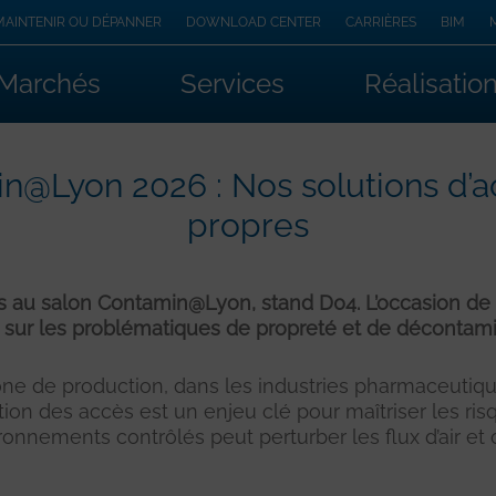
MAINTENIR OU DÉPANNER
DOWNLOAD CENTER
CARRIÈRES
BIM
Marchés
Services
Réalisatio
n@Lyon 2026 : Nos solutions d’ac
propres
rs au salon Contamin@Lyon, stand D04. L’occasion de 
r sur les problématiques de propreté et de décontami
one de production, dans les industries pharmaceutiqu
stion des accès est un enjeu clé pour maîtriser les r
onnements contrôlés peut perturber les flux d’air et 