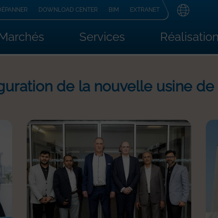
DÉPANNER
DOWNLOAD CENTER
BIM
EXTRANET
Marchés
Services
Réalisatio
uguration de la nouvelle usine de