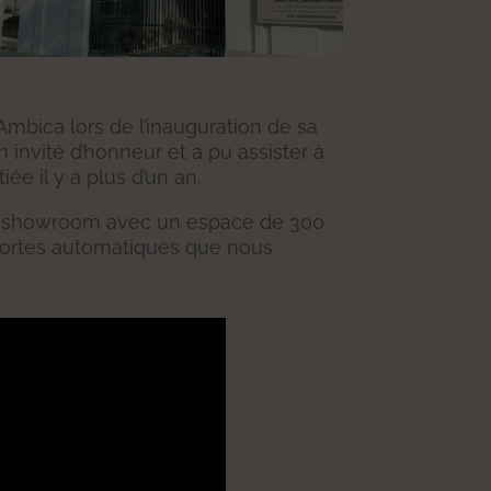
mbica lors de l’inauguration de sa
 invité d’honneur et a pu assister à
e il y a plus d’un an.
’un showroom avec un espace de 300
s portes automatiques que nous