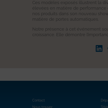
Ces modèles exposés illustrent la div
élevées en matière de performance e
nos produits dans son nouveau showroo
matière de portes automatiques.
Notre présence à cet événement soul
croissance. Elle démontre l’importan

Contact
Dép
Nous trouver
Tél