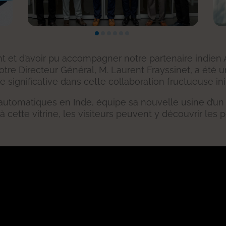
t et d’avoir pu accompagner notre partenaire indien A
tre Directeur Général, M. Laurent Frayssinet, a été un
gnificative dans cette collaboration fructueuse initié
s automatiques en Inde, équipe sa nouvelle usine d
à cette vitrine, les visiteurs peuvent y découvrir le