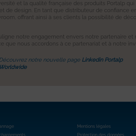
ersité et la qualité française des produits Portalp q
t de design. En tant que distributeur de confiance e
m, offrant ainsi à ses clients la possibilité de déco
igne notre engagement envers notre partenaire et n
ce que nous accordons à ce partenariat et à notre in
Découvrez notre nouvelle page
Linkedin Portalp
Worldwide
annage
Mentions légales
échargements
Protection des données