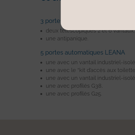
3 portes automatiques RS
deux télescopiques 2 et 6 vantaux,
une antipanique.
5 portes automatiques LEANA
une avec un vantail industriel-isolé
une avec le “kit d’accès aux toilette
une avec un vantail industriel-isolé
une avec profilés G38,
une avec profilés G25.