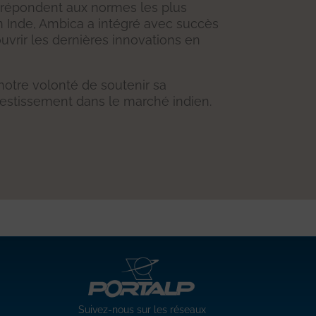
ui répondent aux normes les plus
n Inde, Ambica a intégré avec succès
uvrir les dernières innovations en
otre volonté de soutenir sa
vestissement dans le marché indien.
Suivez-nous sur les réseaux