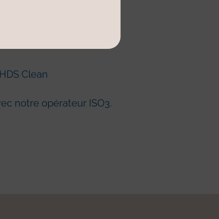
 demi-ronde
 HDS Clean
vec notre opérateur ISO3.