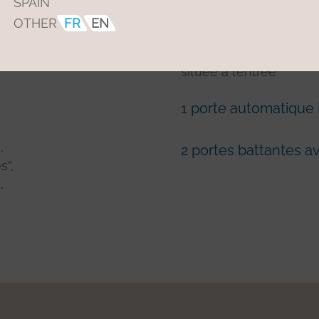
SPAIN
OTHER
FR
EN
1 porte automatique
située à l’entrée
1 porte automatique
,
2 portes battantes a
s”,
,