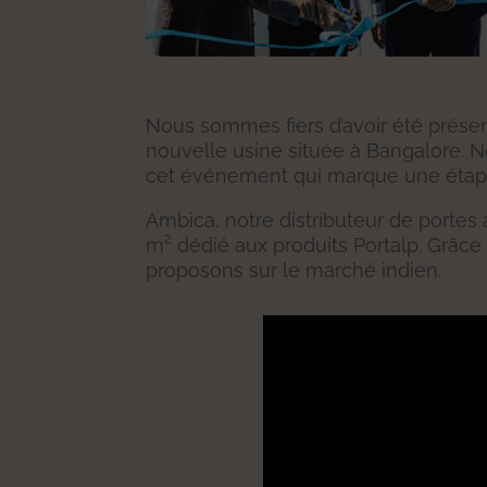
Nous sommes fiers d’avoir été présen
nouvelle usine située à Bangalore. No
cet événement qui marque une étape si
Ambica, notre distributeur de porte
m² dédié aux produits Portalp. Grâce 
proposons sur le marché indien.