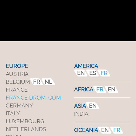
EUROPE
AMERICA
EN
ES
FR
AUSTRIA
BELGIUM
FR
NL
AFRICA
FR
EN
FRANCE
FRANCE DROM-COM
GERMANY
ASIA
EN
ITALY
INDIA
LUXEMBOURG
NETHERLANDS
OCEANIA
EN
FR