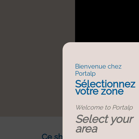
Bienvenue chez
Portalp
Sélectionnez
votre zone
Welcome to Portalp
Select your
area
Ce showroom comprend :