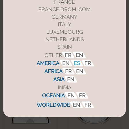
FRANCE
Todas ellas cuentan con un mecanismo de
FRANCE DROM-COM
accionamiento robusto y de gran capacidad,
adecuado para las exigencias arquitectónicas de
GERMANY
accesos majestuosos.
ITALY
LUXEMBOURG
Redonda
Curva
360°
360°
NETHERLANDS
SPAIN
OTHER
FR
EN
AMERICA
EN
ES
FR
AFRICA
FR
EN
ASIA
EN
INDIA
Semicircular
Semicircular
Convexa
Cóncava
OCEANIA
EN
FR
WORLDWIDE
EN
FR