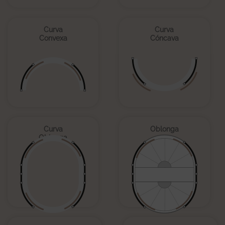
Curva
Curva
Convexa
Cóncava
Curva
Oblonga
Oblonga
–