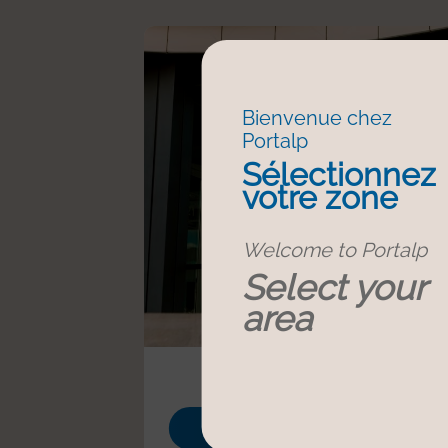
Bienvenue chez
Portalp
Sélectionnez
votre zone
Welcome to Portalp
Select your
area
Puertas automáti
Más informació