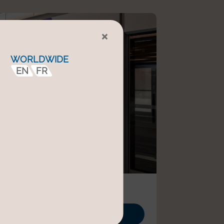
×
WORLDWIDE
EN
FR
achadas de andén
Más información