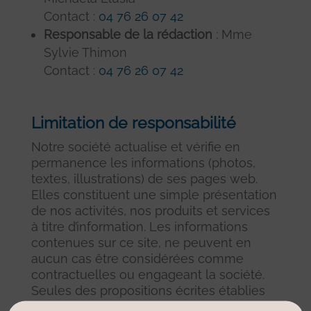
Contact :
04 76 26 07 42
Responsable de la rédaction
: Mme
Sylvie Thimon
Contact :
04 76 26 07 42
Limitation de responsabilité
Notre société actualise et vérifie en
permanence les informations (photos,
textes, illustrations) de ses pages web.
Elles constituent une simple présentation
de nos activités, nos produits et services
à titre d’information. Les informations
contenues sur ce site, ne peuvent en
aucun cas être considérées comme
contractuelles ou engageant la société.
Seules des propositions écrites établies
sous forme de devis ou d’offre de prix