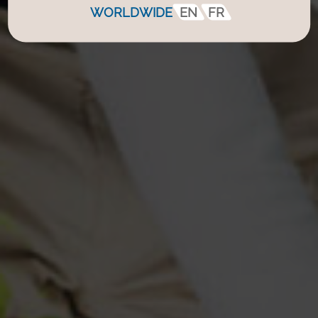
WORLDWIDE
EN
FR