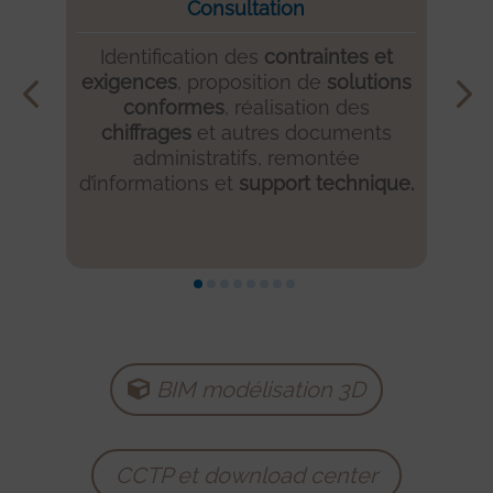
Consultation
Identification des
contraintes et
exigences
, proposition de
solutions
r
conformes
, réalisation des
p
chiffrages
et autres documents
sp
administratifs, remontée
de
d’informations et
support technique.
a
BIM modélisation 3D
CCTP et download center