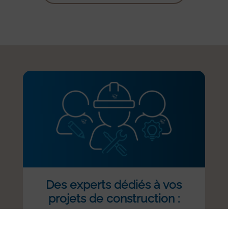
Des experts dédiés à vos
projets de construction :
Des chefs de projet
qui définissent